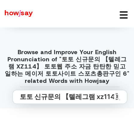
how
j
say
Browse and Improve Your English
Pronunciation of "토토 신규문의 【텔레그
램 XZ114】 토토웹 주소 자금 탄탄한 믿고
일하는 메이저 토토사이트 스포츠총판구인 6"
related Words with Howjsay